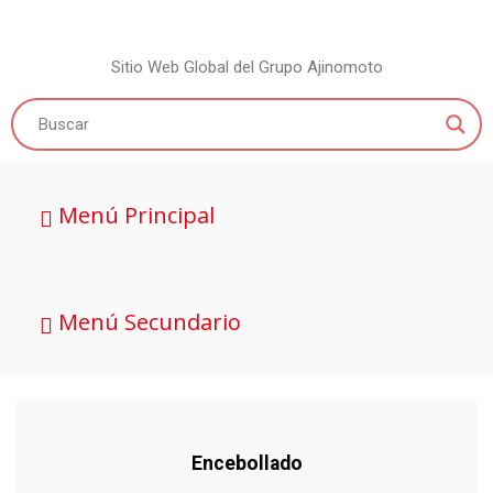
Sitio Web Global del Grupo Ajinomoto
Menú Principal
Menú Secundario
Encebollado