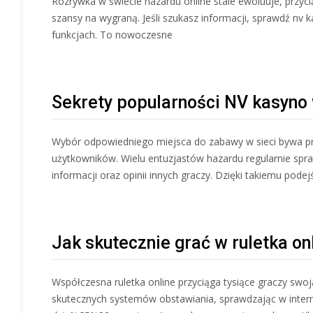
Rozrywka w świecie hazardu online stale ewoluuje, przyci
szansy na wygraną. Jeśli szukasz informacji, sprawdź nv 
funkcjach. To nowoczesne
Sekrety popularności NV kasyno 
Wybór odpowiedniego miejsca do zabawy w sieci bywa 
użytkowników. Wielu entuzjastów hazardu regularnie spr
informacji oraz opinii innych graczy. Dzięki takiemu pode
Jak skutecznie grać w ruletka onli
Współczesna ruletka online przyciąga tysiące graczy swoj
skutecznych systemów obstawiania, sprawdzając w interne