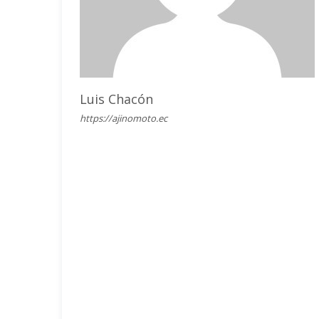
Luis Chacón
https://ajinomoto.ec