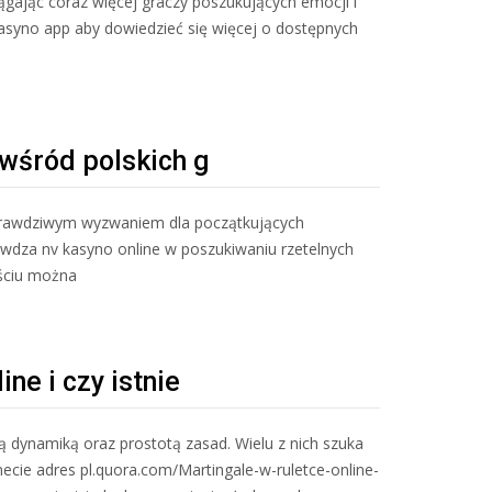
ągając coraz więcej graczy poszukujących emocji i
kasyno app aby dowiedzieć się więcej o dostępnych
wśród polskich g
prawdziwym wyzwaniem dla początkujących
awdza nv kasyno online w poszukiwaniu rzetelnych
jściu można
ne i czy istnie
ą dynamiką oraz prostotą zasad. Wielu z nich szuka
cie adres pl.quora.com/Martingale-w-ruletce-online-