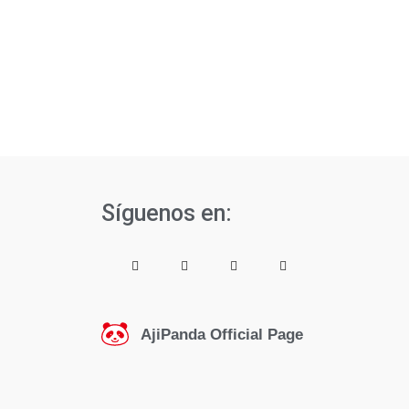
Síguenos en:
s
AjiPanda Official Page