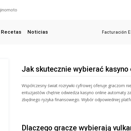
Ajinomoto
Recetas
Noticias
Facturación E
Jak skutecznie wybierać kasyno 
Współczesny świat rozrywki cyfrowej oferuje graczom ni
entuzjastów chętnie odwiedza kasyno online automaty za
zbędnego ryzyka finansowego. Wybór odpowiedniej platf
Dlaczego gracze wybierają vulka