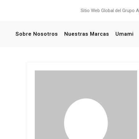
Sitio Web Global del Grupo 
Sobre Nosotros
Nuestras Marcas
Umami