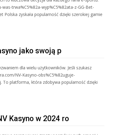
Ile-u-was-trwa%C5%82a-wyp%C5%82ata-z-GG-Bet-
t Polska zyskała popularność dzięki szerokiej gamie
syno jako swoją p
waniem dla wielu użytkowników. Jeśli szukasz
l.quora.com/NV-Kasyno-obs%C5%82uguje-
 To platforma, która zdobywa popularność dzięki
NV Kasyno w 2024 ro