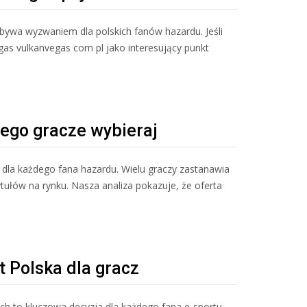
bywa wyzwaniem dla polskich fanów hazardu. Jeśli
gas vulkanvegas com pl jako interesujący punkt
zego gracze wybieraj
dla każdego fana hazardu. Wielu graczy zastanawia
ytułów na rynku. Nasza analiza pokazuje, że oferta
t Polska dla gracz
 to kluczowa decyzja dla każdego fana e-sportu.