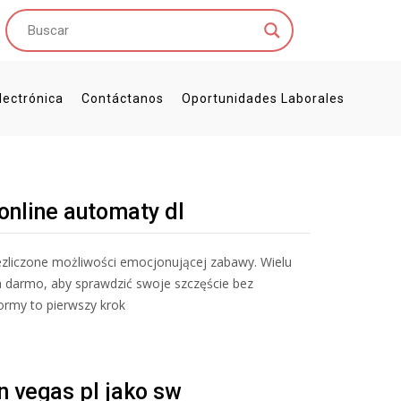
lectrónica
Contáctanos
Oportunidades Laborales
online automaty dl
ezliczone możliwości emocjonującej zabawy. Wielu
 darmo, aby sprawdzić swoje szczęście bez
ormy to pierwszy krok
n vegas pl jako sw