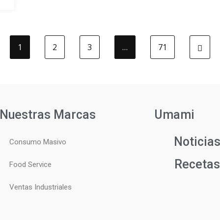
1
2
3
…
71
Nuestras Marcas
Umami
Noticia
Consumo Masivo
Recetas
Food Service
Ventas Industriales