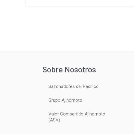
Sobre Nosotros
Sazonadores del Pacífico
Grupo Ajinomoto
Valor Compartido Ajinomoto
(ASV)