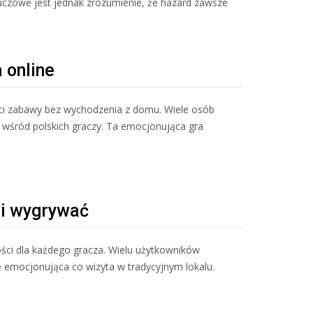
czowe jest jednak zrozumienie, że hazard zawsze
 online
ści zabawy bez wychodzenia z domu. Wiele osób
ne wśród polskich graczy. Ta emocjonująca gra
 i wygrywać
ści dla każdego gracza. Wielu użytkowników
ie emocjonująca co wizyta w tradycyjnym lokalu.