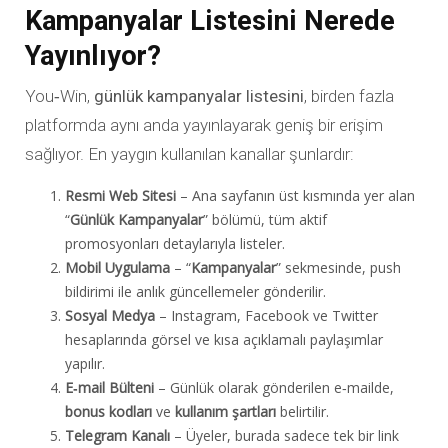
Kampanyalar Listesini Nerede
Yayınlıyor?
You‑Win,
günlük kampanyalar listesini
, birden fazla
platformda aynı anda yayınlayarak geniş bir erişim
sağlıyor. En yaygın kullanılan kanallar şunlardır:
Resmi Web Sitesi
– Ana sayfanın üst kısmında yer alan
“
Günlük Kampanyalar
” bölümü, tüm aktif
promosyonları detaylarıyla listeler.
Mobil Uygulama
– “
Kampanyalar
” sekmesinde, push
bildirimi ile anlık güncellemeler gönderilir.
Sosyal Medya
– Instagram, Facebook ve Twitter
hesaplarında görsel ve kısa açıklamalı paylaşımlar
yapılır.
E‑mail Bülteni
– Günlük olarak gönderilen e‑mailde,
bonus kodları
ve
kullanım şartları
belirtilir.
Telegram Kanalı
– Üyeler, burada sadece tek bir link