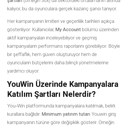
şartları
(örneğin 30x) da sektördeki ortalamanın altında
kalıyor, bu da oyunculara gerçek kazanç şansı tanıyor.
Her kampanyanın limitleri ve geçerlilik tarihleri açıkça
gösteriliyor. Kullanıcılar,
My Account
bölümü üzerinden
aktif kampanyaları inceleyebiliyor ve geçmiş
kampanyaların performans raporlarını görebiliyor. Böyle
bir şeffaflık, hem güven oluşturuyor hem de
oyuncuların bütçelerini daha bilinçli yönetmelerine
yardımcı oluyor.
YouWin Üzerinde Kampanyalara
Katılım Şartları Nelerdir?
You‑Win platformunda kampanyalara katılmak, belirli
kurallara bağlıdır.
Minimum yatırım tutarı
Youwin giriş
kampanyanın türüne göre değişiklik gösterir. Örneğin