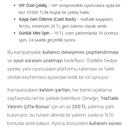
VIP Özel Çekiliş
– VIP seviyesindeki oyunculara ayda bir
kez 10 000 TL’lik büyük bir çekiliş hakkı.
Kayıp Geri Ödeme (Cash Back)
– Haftalık kayıpların
%10’u, minimum 20 TL geri ödeme olarak verilir.
Günlük Mini Spin
– 10 TL üzeri yatırımlarda 10 ücretsiz
spin, 24 saatlik geçerlilik süresi.
Bu kampanyalar,
kullanıcı deneyimini çeşitlendirmeyi
ve
oyun süresini uzatmayı
hedefliyor. Özellikle hediye
spinler, yeni oyuncuların platformu tanıması ve farklı
slotları keşfetmesi açısından kritik bir rol oynuyor.
Kampanyaların
katılım şartları
, her birinin açıklama
sayfasında net bir şekilde belirtiliyor. Örneğin, “
Haftalık
Yatırım Çifte Bonus
” için en az
200 TL
yatırma şartı
bulunuyor; bu tutarın altında bir yatırım, sadece %10
bonusla sınırlı kalıyor. Ayrıca, bonusların
kullanım süresi