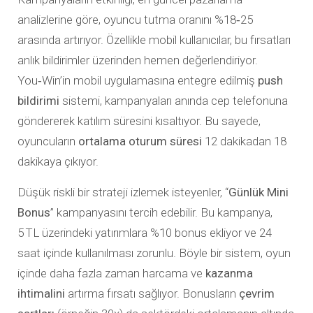
analizlerine göre, oyuncu tutma oranını %18‑25
arasında artırıyor. Özellikle mobil kullanıcılar, bu fırsatları
anlık bildirimler üzerinden hemen değerlendiriyor.
You‑Win’in mobil uygulamasına entegre edilmiş
push
bildirimi
sistemi, kampanyaları anında cep telefonuna
göndererek katılım süresini kısaltıyor. Bu sayede,
oyuncuların
ortalama oturum süresi
12 dakikadan 18
dakikaya çıkıyor.
Düşük riskli bir strateji izlemek isteyenler, “
Günlük Mini
Bonus
” kampanyasını tercih edebilir. Bu kampanya,
5 TL üzerindeki yatırımlara %10 bonus ekliyor ve 24
saat içinde kullanılması zorunlu. Böyle bir sistem, oyun
içinde daha fazla zaman harcama ve
kazanma
ihtimalini
artırma fırsatı sağlıyor. Bonusların
çevrim