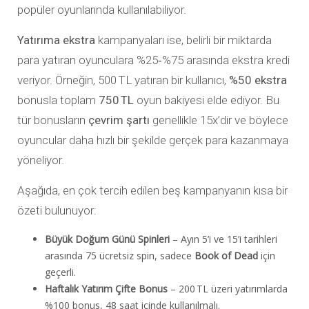
popüler oyunlarında kullanılabiliyor.
Yatırıma ekstra
kampanyaları ise, belirli bir miktarda
para yatıran oyunculara %25‑%75 arasında ekstra kredi
veriyor. Örneğin, 500 TL yatıran bir kullanıcı,
%50 ekstra
bonusla toplam
750 TL
oyun bakiyesi elde ediyor. Bu
tür bonusların
çevrim şartı
genellikle 15x’dir ve böylece
oyuncular daha hızlı bir şekilde gerçek para kazanmaya
yöneliyor.
Aşağıda, en çok tercih edilen beş kampanyanın kısa bir
özeti bulunuyor:
Büyük Doğum Günü Spinleri
– Ayın 5’i ve 15’i tarihleri
arasında 75 ücretsiz spin, sadece
Book of Dead
için
geçerli.
Haftalık Yatırım Çifte Bonus
– 200 TL üzeri yatırımlarda
%100 bonus, 48 saat içinde kullanılmalı.