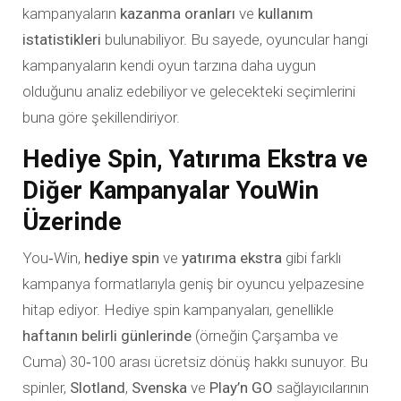
kampanyaların
kazanma oranları
ve
kullanım
istatistikleri
bulunabiliyor. Bu sayede, oyuncular hangi
kampanyaların kendi oyun tarzına daha uygun
olduğunu analiz edebiliyor ve gelecekteki seçimlerini
buna göre şekillendiriyor.
Hediye Spin, Yatırıma Ekstra ve
Diğer Kampanyalar YouWin
Üzerinde
You‑Win,
hediye spin
ve
yatırıma ekstra
gibi farklı
kampanya formatlarıyla geniş bir oyuncu yelpazesine
hitap ediyor. Hediye spin kampanyaları, genellikle
haftanın belirli günlerinde
(örneğin Çarşamba ve
Cuma) 30‑100 arası ücretsiz dönüş hakkı sunuyor. Bu
spinler,
Slotland
,
Svenska
ve
Play’n GO
sağlayıcılarının