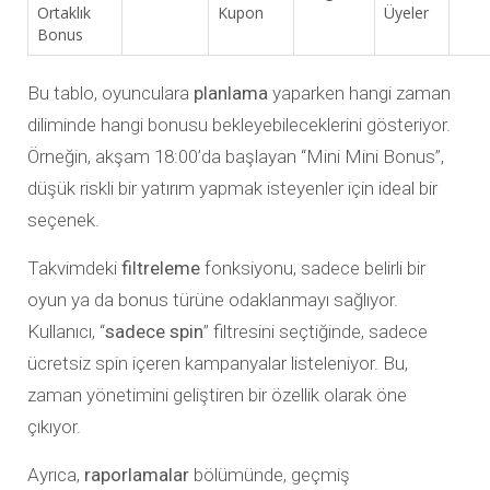
Ortaklık
Kupon
Üyeler
Bonus
Bu tablo, oyunculara
planlama
yaparken hangi zaman
diliminde hangi bonusu bekleyebileceklerini gösteriyor.
Örneğin, akşam 18:00’da başlayan “Mini Mini Bonus”,
düşük riskli bir yatırım yapmak isteyenler için ideal bir
seçenek.
Takvimdeki
filtreleme
fonksiyonu, sadece belirli bir
oyun ya da bonus türüne odaklanmayı sağlıyor.
Kullanıcı, “
sadece spin
” filtresini seçtiğinde, sadece
ücretsiz spin içeren kampanyalar listeleniyor. Bu,
zaman yönetimini geliştiren bir özellik olarak öne
çıkıyor.
Ayrıca,
raporlamalar
bölümünde, geçmiş