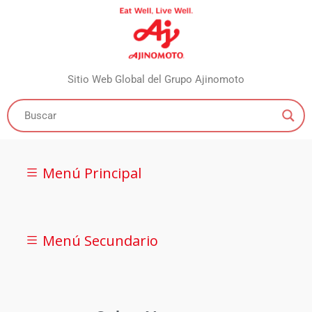
Sitio Web Global del Grupo Ajinomoto
Menú Principal
Menú Secundario