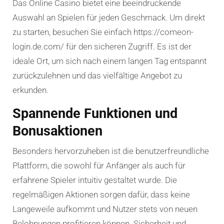
Das Online Casino bietet eine beeindruckende
Auswahl an Spielen für jeden Geschmack. Um direkt
zu starten, besuchen Sie einfach
https://comeon-
login.de.com/
für den sicheren Zugriff. Es ist der
ideale Ort, um sich nach einem langen Tag entspannt
zurückzulehnen und das vielfältige Angebot zu
erkunden.
Spannende Funktionen und
Bonusaktionen
Besonders hervorzuheben ist die benutzerfreundliche
Plattform, die sowohl für Anfänger als auch für
erfahrene Spieler intuitiv gestaltet wurde. Die
regelmäßigen Aktionen sorgen dafür, dass keine
Langeweile aufkommt und Nutzer stets von neuen
Belohnungen profitieren können. Sicherheit und