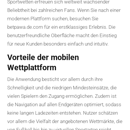
Sportwetten erfreuen sich weltweit wachsender
Beliebtheit bei zahlreichen Fans. Wenn Sie nach einer
modernen Plattform suchen, besuchen Sie
betpawa.de.com
für ein erstklassiges Erlebnis. Die
benutzerfreundliche Oberfläche macht den Einstieg
für neue Kunden besonders einfach und intuitiv.
Vorteile der mobilen
Wettplattform
Die Anwendung besticht vor allem durch ihre
Schnelligkeit und die niedrigen Mindesteinsätze, die
vielen Spielern den Zugang ermöglichen. Zudem ist
die Navigation auf allen Endgeräten optimiert, sodass
keine langen Ladezeiten entstehen. Nutzer schätzen
vor allem die Vielfalt der angebotenen Wettmärkte, die
von Fußball bis hin zu virtuellen Sportarten reicht.