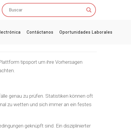
lectrónica
Contáctanos
Oportunidades Laborales
 Plattform
tipsport
um ihre Vorhersagen
achten.
lle genau zu prüfen. Statistiken können oft
ional zu wetten und sich immer an ein festes
gungen geknüpft sind. Ein disziplinierter