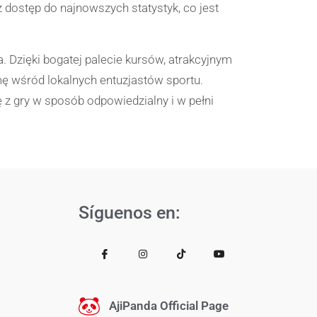
 dostęp do najnowszych statystyk, co jest
Dzięki bogatej palecie kursów, atrakcyjnym
ę wśród lokalnych entuzjastów sportu.
 z gry w sposób odpowiedzialny i w pełni
Síguenos en:
AjiPanda Official Page