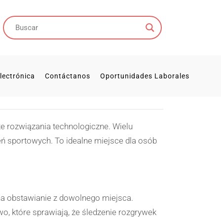
lectrónica
Contáctanos
Oportunidades Laborales
e rozwiązania technologiczne. Wielu
eń sportowych. To idealne miejsce dla osób
 na obstawianie z dowolnego miejsca.
o, które sprawiają, że śledzenie rozgrywek