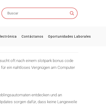
lectrónica
Contáctanos
Oportunidades Laborales
, sucht oft nach einem
slotpark bonus code
ik für ein nahtloses Vergnügen am Computer
Lieblingsautomaten entdecken und an
Updates sorgen dafür, dass keine Langeweile