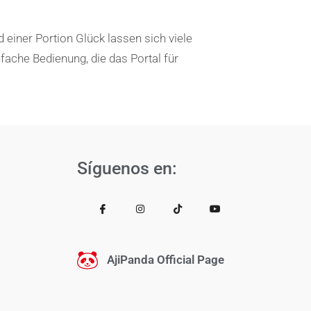
d einer Portion Glück lassen sich viele
fache Bedienung, die das Portal für
Síguenos en:
AjiPanda Official Page