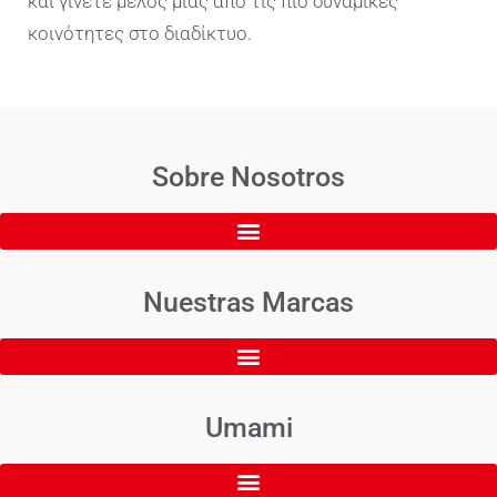
και γίνετε μέλος μιας από τις πιο δυναμικές
κοινότητες στο διαδίκτυο.
Sobre Nosotros
Nuestras Marcas
Umami