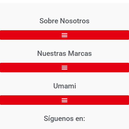
Sobre Nosotros
Nuestras Marcas
Umami
Síguenos en: