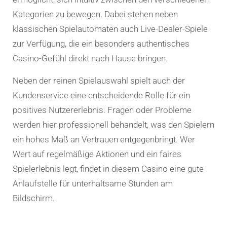
Kategorien zu bewegen. Dabei stehen neben
klassischen Spielautomaten auch Live-Dealer-Spiele
zur Verfügung, die ein besonders authentisches
Casino-Gefühl direkt nach Hause bringen.
Neben der reinen Spielauswahl spielt auch der
Kundenservice eine entscheidende Rolle für ein
positives Nutzererlebnis. Fragen oder Probleme
werden hier professionell behandelt, was den Spielern
ein hohes Maß an Vertrauen entgegenbringt. Wer
Wert auf regelmäßige Aktionen und ein faires
Spielerlebnis legt, findet in diesem Casino eine gute
Anlaufstelle für unterhaltsame Stunden am
Bildschirm.