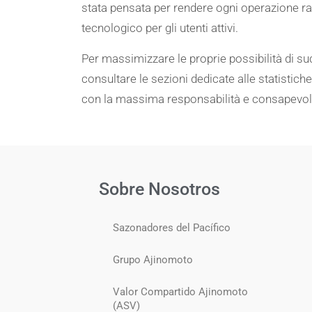
stata pensata per rendere ogni operazione ra
tecnologico per gli utenti attivi.
Per massimizzare le proprie possibilità di 
consultare le sezioni dedicate alle statistich
con la massima responsabilità e consapevolez
Sobre Nosotros
Sazonadores del Pacífico
Grupo Ajinomoto
Valor Compartido Ajinomoto
(ASV)