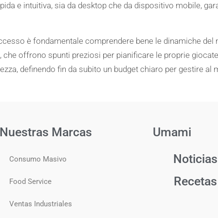
pida e intuitiva, sia da desktop che da dispositivo mobile, g
successo è fondamentale comprendere bene le dinamiche del me
e, che offrono spunti preziosi per pianificare le proprie gioca
za, definendo fin da subito un budget chiaro per gestire al m
Nuestras Marcas
Umami
Noticias
Consumo Masivo
Recetas
Food Service
Ventas Industriales