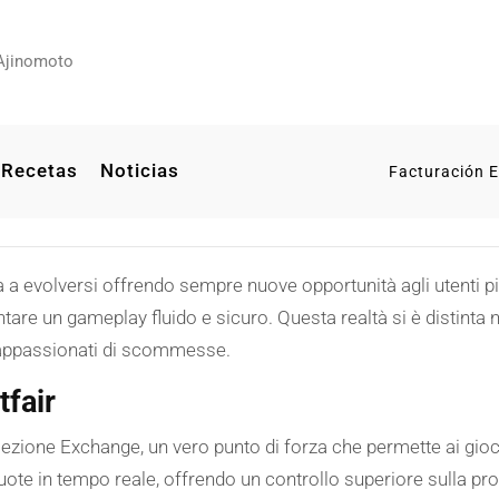
 Ajinomoto
Recetas
Noticias
Facturación E
ua a evolversi offrendo sempre nuove opportunità agli utenti p
are un gameplay fluido e sicuro. Questa realtà si è distinta ne
i appassionati di scommesse.
tfair
sezione Exchange, un vero punto di forza che permette ai gioca
e in tempo reale, offrendo un controllo superiore sulla propria