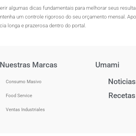
erir algumas dicas fundamentais para melhorar seus resulta
antenha um controle rigoroso do seu orçamento mensal. Apo
a longa e prazerosa dentro do portal.
Nuestras Marcas
Umami
Noticias
Consumo Masivo
Recetas
Food Service
Ventas Industriales