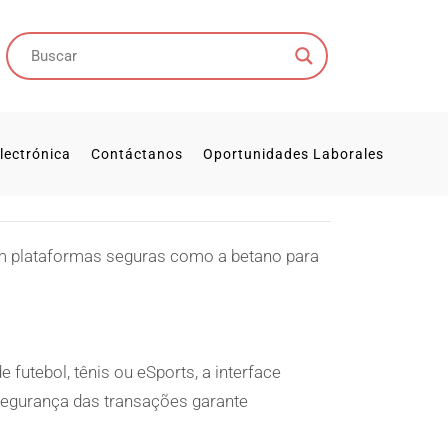
lectrónica
Contáctanos
Oportunidades Laborales
am plataformas seguras como a
betano
para
.
futebol, tênis ou eSports, a interface
segurança das transações garante