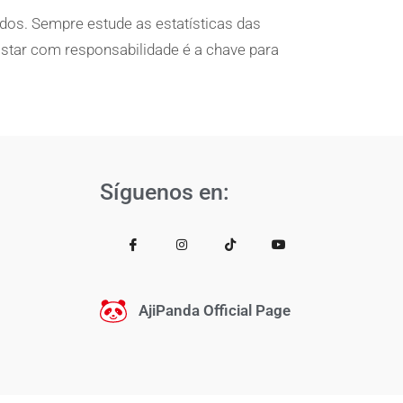
dos. Sempre estude as estatísticas das
star com responsabilidade é a chave para
Síguenos en:
AjiPanda Official Page