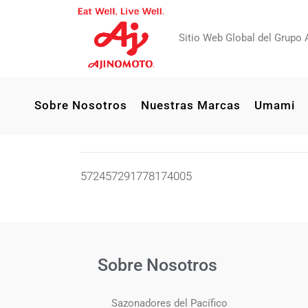
Sitio Web Global del Grupo
Sobre Nosotros
Nuestras Marcas
Umami
572457291778174005
Sobre Nosotros
Sazonadores del Pacífico