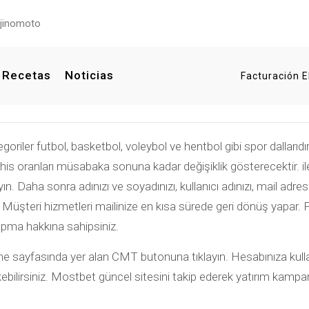
Ajinomoto
Recetas
Noticias
Facturación E
oriler futbol, basketbol, voleybol ve hentbol gibi spor dallarıdır
ahis oranları müsabaka sonuna kadar değişiklik gösterecektir. il
 Daha sonra adınızı ve soyadınızı, kullanıcı adınızı, mail adresini
iz. Müşteri hizmetleri mailinize en kısa sürede geri dönüş yapar.
apma hakkına sahipsiniz.
ayfasında yer alan CMT butonuna tıklayın. Hesabınıza kullanıcı
bilirsiniz.
Mostbet güncel
sitesini takip ederek yatırım kamp