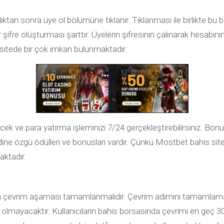
ldıktan sonra üye ol bölümüne tıklanır. Tıklanması ile birlikte bu 
şifre oluşturması şarttır. Üyelerin şifresinin çalınarak hesabı
i sitede bir çok imkan bulunmaktadır.
lecek ve para yatırma işleminizi 7/24 gerçekleştirebilirsiniz. Bonu
kendine özgü ödülleri ve bonusları vardır. Çünkü Mostbet bahis si
aktadır.
 çevrim aşaması tamamlanmalıdır. Çevrim adımını tamamlam
ız olmayacaktır. Kullanıcıların bahis borsasında çevrimi en ge