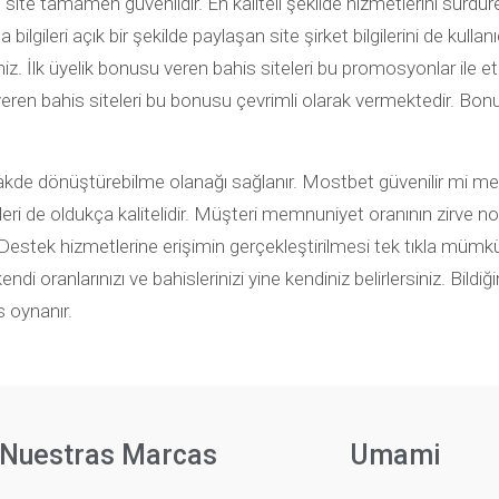
site tamamen güvenlidir. En kaliteli şekilde hizmetlerini sürdür
lgileri açık bir şekilde paylaşan site şirket bilgilerini de kullanı
z. İlk üyelik bonusu veren bahis siteleri bu promosyonlar ile etkili
eren bahis siteleri bu bonusu çevrimli olarak vermektedir. Bonus
kla nakde dönüştürebilme olanağı sağlanır. Mostbet güvenilir mi me
eri de oldukça kalitelidir. Müşteri memnuniyet oranının zirve
z. Destek hizmetlerine erişimin gerçekleştirilmesi tek tıkla mü
i oranlarınızı ve bahislerinizi yine kendiniz belirlersiniz. Bildiği
s oynanır.
Nuestras Marcas
Umami