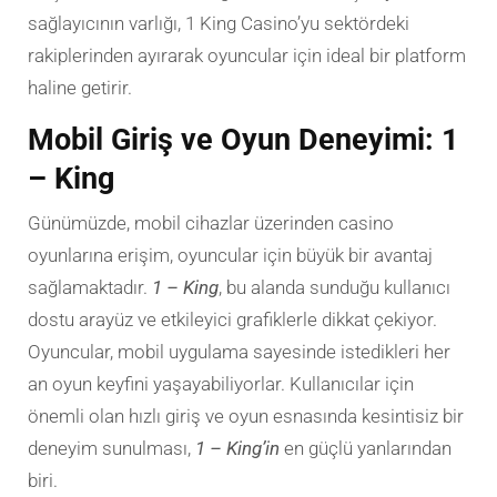
sağlayıcının varlığı, 1 King Casino’yu sektördeki
rakiplerinden ayırarak oyuncular için ideal bir platform
haline getirir.
Mobil Giriş ve Oyun Deneyimi: 1
– King
Günümüzde, mobil cihazlar üzerinden casino
oyunlarına erişim, oyuncular için büyük bir avantaj
sağlamaktadır.
1 – King
, bu alanda sunduğu kullanıcı
dostu arayüz ve etkileyici grafiklerle dikkat çekiyor.
Oyuncular, mobil uygulama sayesinde istedikleri her
an oyun keyfini yaşayabiliyorlar. Kullanıcılar için
önemli olan hızlı giriş ve oyun esnasında kesintisiz bir
deneyim sunulması,
1 – King’in
en güçlü yanlarından
biri.