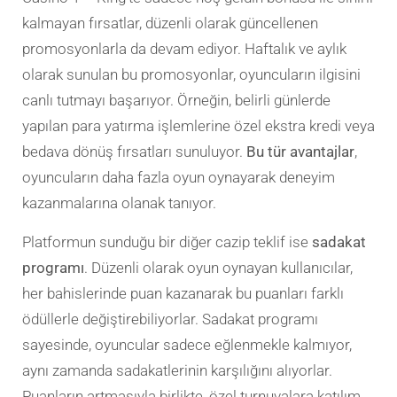
kalmayan fırsatlar, düzenli olarak güncellenen
promosyonlarla da devam ediyor. Haftalık ve aylık
olarak sunulan bu promosyonlar, oyuncuların ilgisini
canlı tutmayı başarıyor. Örneğin, belirli günlerde
yapılan para yatırma işlemlerine özel ekstra kredi veya
bedava dönüş fırsatları sunuluyor.
Bu tür avantajlar
,
oyuncuların daha fazla oyun oynayarak deneyim
kazanmalarına olanak tanıyor.
Platformun sunduğu bir diğer cazip teklif ise
sadakat
programı
. Düzenli olarak oyun oynayan kullanıcılar,
her bahislerinde puan kazanarak bu puanları farklı
ödüllerle değiştirebiliyorlar. Sadakat programı
sayesinde, oyuncular sadece eğlenmekle kalmıyor,
aynı zamanda sadakatlerinin karşılığını alıyorlar.
Puanların artmasıyla birlikte, özel turnuvalara katılım