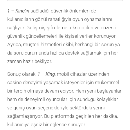
1 – King’in
sağladığı güvenlik önlemleri de
kullanıcıların gönül rahatlığıyla oyun oynamalarını
sağlıyor. Gelişmiş şifreleme teknolojileri ve düzenli
güvenlik güncellemeleri ile kişisel veriler korunuyor.
Ayrıca, müşteri hizmetleri ekibi, herhangi bir sorun ya
da soru durumunda hızlıca destek sağlamak için her
zaman hazır bekliyor.
Sonuç olarak,
1 – King,
mobil cihazlar üzerinden
casino deneyimi yaşamak isteyenler için mükemmel
bir tercih olmaya devam ediyor. Hem yeni başlayanlar
hem de deneyimli oyuncular için sunduğu kolaylıklar
ve geniş oyun seçenekleriyle sektördeki yerini
sağlamlaştırıyor. Bu platformda geçirilen her dakika,
kullanıcıya eşsiz bir eğlence sunuyor.