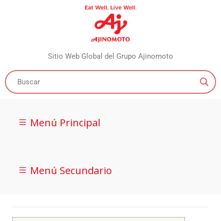
Sitio Web Global del Grupo Ajinomoto
Menú Principal
Menú Secundario