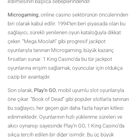
edilmesinin başlıca sebeplerindendir.
Microgaming
, online casino sektörünün öncülerinden
biri olarak kabul edilir. 1994’ten beri piyasada olan bu
sağlayıcı, sürekli yenilenen oyun kataloğuyla dikkat
çeker. “Mega Moolah” gibi progresif jackpot
oyunlarıyla tanınan Microgaming, büyük kazanç
fırsatları sunar. 1 King Casino’da bu tür jackpot
oyunlarına erişim sağlamak, oyuncular için oldukça
cazip bir avantajdır.
Son olarak,
Play’n GO
, mobil uyumlu slot oyunlarıyla
öne çıkar. “Book of Dead” gibi popüler slotlarla tanınan
bu sağlayıcı, her geçen gün daha fazla hayran kitlesi
edinmektedir. Oyunlarının hızlı yüklenme süreleri ve
akıcı oynanışı sayesinde Play’n GO, 1 King Casino’da
sıkça tercih edilen bir diğer isimdir. Bu üç büyük