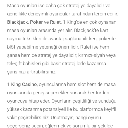
Masa oyunları ise daha çok stratejiye dayalıdır ve
genellikle deneyimli oyuncular tarafından tercih edilir.
Blackjack
,
Poker
ve
Rulet
, 1 King’de en çok oynanan
masa oyunları arasında yer alır. Blackjack’te kart
sayma teknikleri ile avantaj sağlanabilirken, pokerde
blöf yapabilme yeteneği önemlidir. Rulet ise hem
şansa hem de stratejiye dayalıdır; kırmızı-siyah veya
tek-çift bahisleri gibi basit stratejilerle kazanma
şansınızı artırabilirsiniz.
1 King Casino
, oyuncularına hem slot hem de masa
oyunlarında geniş seçenekler sunarak her türden
oyuncuya hitap eder. Oyunların çeşitliliği ve sunduğu
yüksek kazanma potansiyeli ile bu platformda keyifli
vakit geçirebilirsiniz. Unutmayın, hangi oyunu
seçerseniz seçin, eğlenmek ve sorumlu bir şekilde