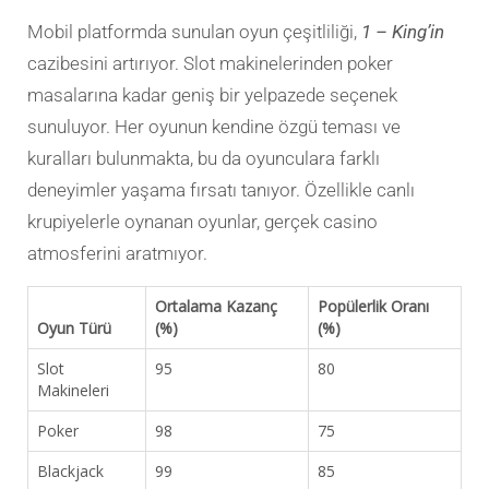
Mobil platformda sunulan oyun çeşitliliği,
1 – King’in
cazibesini artırıyor. Slot makinelerinden poker
masalarına kadar geniş bir yelpazede seçenek
sunuluyor. Her oyunun kendine özgü teması ve
kuralları bulunmakta, bu da oyunculara farklı
deneyimler yaşama fırsatı tanıyor. Özellikle canlı
krupiyelerle oynanan oyunlar, gerçek casino
atmosferini aratmıyor.
Ortalama Kazanç
Popülerlik Oranı
Oyun Türü
(%)
(%)
Slot
95
80
Makineleri
Poker
98
75
Blackjack
99
85