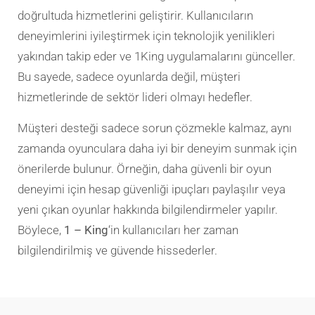
doğrultuda hizmetlerini geliştirir. Kullanıcıların
deneyimlerini iyileştirmek için teknolojik yenilikleri
yakından takip eder ve
1King
uygulamalarını günceller.
Bu sayede, sadece oyunlarda değil, müşteri
hizmetlerinde de sektör lideri olmayı hedefler.
Müşteri desteği sadece sorun çözmekle kalmaz, aynı
zamanda oyunculara daha iyi bir deneyim sunmak için
önerilerde bulunur. Örneğin, daha güvenli bir oyun
deneyimi için hesap güvenliği ipuçları paylaşılır veya
yeni çıkan oyunlar hakkında bilgilendirmeler yapılır.
Böylece,
1 – King
‘in kullanıcıları her zaman
bilgilendirilmiş ve güvende hissederler.