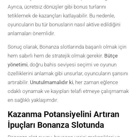
Ayrıca, ücretsiz dönüşler gibi bonus turlarını
tetiklemek de kazançları katlayabilir. Bu nedenle,
oyuncuların bu tür bonusların nasıl aktive edildiğini
anlamaları önemlidir.
Sonuç olarak, Bonanza slotlarında başarılı olmak için
hem sabırlı hem de stratejik olmak gerekir.
Bütçe
yönetimi
, doğru bahis seviyesi seçimi ve oyunun
özelliklerini anlamak gibi unsurlar, oyuncuların şansını
artırabilir.
Unutulmamalıdır ki
, her zaman eğlence
odaklı oynamak ve kayıpları telafi etmeye çalışmamak
en sağlıklı yaklaşımdır.
Kazanma Potansiyelini Artıran
İpuçları Bonanza Slotunda