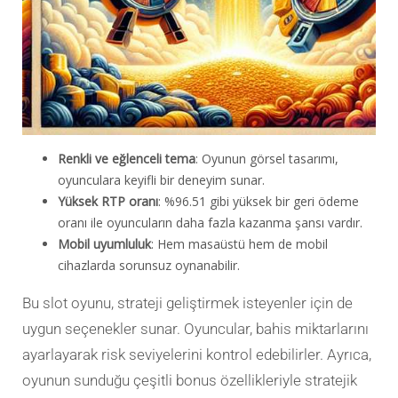
Renkli ve eğlenceli tema
: Oyunun görsel tasarımı,
oyunculara keyifli bir deneyim sunar.
Yüksek RTP oranı
: %96.51 gibi yüksek bir geri ödeme
oranı ile oyuncuların daha fazla kazanma şansı vardır.
Mobil uyumluluk
: Hem masaüstü hem de mobil
cihazlarda sorunsuz oynanabilir.
Bu slot oyunu, strateji geliştirmek isteyenler için de
uygun seçenekler sunar. Oyuncular, bahis miktarlarını
ayarlayarak risk seviyelerini kontrol edebilirler. Ayrıca,
oyunun sunduğu çeşitli bonus özellikleriyle stratejik