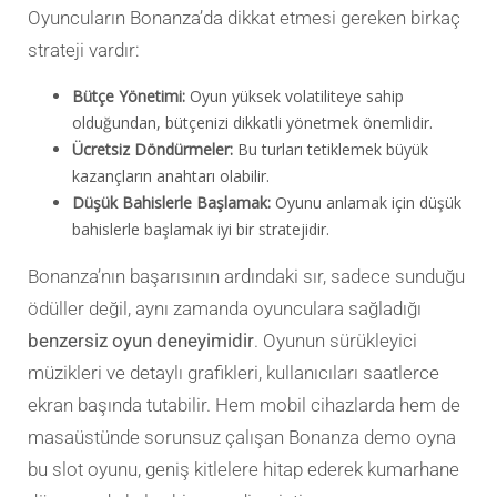
Oyuncuların Bonanza’da dikkat etmesi gereken birkaç
strateji vardır:
Bütçe Yönetimi:
Oyun yüksek volatiliteye sahip
olduğundan, bütçenizi dikkatli yönetmek önemlidir.
Ücretsiz Döndürmeler:
Bu turları tetiklemek büyük
kazançların anahtarı olabilir.
Düşük Bahislerle Başlamak:
Oyunu anlamak için düşük
bahislerle başlamak iyi bir stratejidir.
Bonanza’nın başarısının ardındaki sır, sadece sunduğu
ödüller değil, aynı zamanda oyunculara sağladığı
benzersiz oyun deneyimidir
. Oyunun sürükleyici
müzikleri ve detaylı grafikleri, kullanıcıları saatlerce
ekran başında tutabilir. Hem mobil cihazlarda hem de
masaüstünde sorunsuz çalışan
Bonanza demo oyna
bu slot oyunu, geniş kitlelere hitap ederek kumarhane