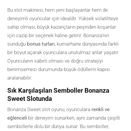
Bu slot makinesi, hem yeni başlayanlar hem de
deneyimli oyuncular için idealdir. Yüksek volatiliteye
sahip olması, büyük kazançların peşinden koşanlar
için cazip bir seçenek haline getirir. Bonanza’nın
sunduğu
bonus turları
, kumarhane dünyasında farklı
bir boyut açarak oyunculara unutulmaz anlar yaşatır.
Oyuncuların sabırlı olması ve doğru stratejiyi
benimsemesi durumunda büyük ödüllerin kapısı
aralanabilir.
Sık Karşılaşılan Semboller Bonanza
Sweet Slotunda
Bonanza Sweet slot oyunu, oyunculara
renkli ve
eğlenceli
bir deneyim sunarken, aynı zamanda çeşitli
sembollerle dolu bir dünya sunar. Bu semboller,