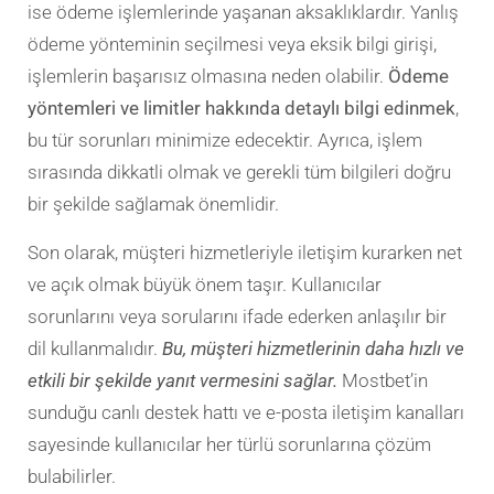
ise ödeme işlemlerinde yaşanan aksaklıklardır. Yanlış
ödeme yönteminin seçilmesi veya eksik bilgi girişi,
işlemlerin başarısız olmasına neden olabilir.
Ödeme
yöntemleri ve limitler hakkında detaylı bilgi edinmek
,
bu tür sorunları minimize edecektir. Ayrıca, işlem
sırasında dikkatli olmak ve gerekli tüm bilgileri doğru
bir şekilde sağlamak önemlidir.
Son olarak, müşteri hizmetleriyle iletişim kurarken net
ve açık olmak büyük önem taşır. Kullanıcılar
sorunlarını veya sorularını ifade ederken anlaşılır bir
dil kullanmalıdır.
Bu, müşteri hizmetlerinin daha hızlı ve
etkili bir şekilde yanıt vermesini sağlar.
Mostbet’in
sunduğu canlı destek hattı ve e-posta iletişim kanalları
sayesinde kullanıcılar her türlü sorunlarına çözüm
bulabilirler.