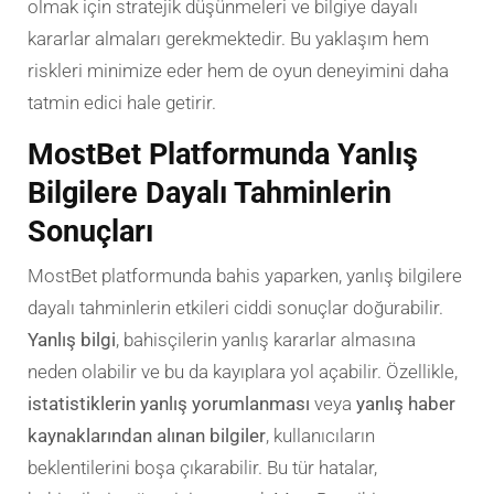
olmak için stratejik düşünmeleri ve bilgiye dayalı
kararlar almaları gerekmektedir. Bu yaklaşım hem
riskleri minimize eder hem de oyun deneyimini daha
tatmin edici hale getirir.
MostBet Platformunda Yanlış
Bilgilere Dayalı Tahminlerin
Sonuçları
MostBet platformunda bahis yaparken, yanlış bilgilere
dayalı tahminlerin etkileri ciddi sonuçlar doğurabilir.
Yanlış bilgi
, bahisçilerin yanlış kararlar almasına
neden olabilir ve bu da kayıplara yol açabilir. Özellikle,
istatistiklerin yanlış yorumlanması
veya
yanlış haber
kaynaklarından alınan bilgiler
, kullanıcıların
beklentilerini boşa çıkarabilir. Bu tür hatalar,