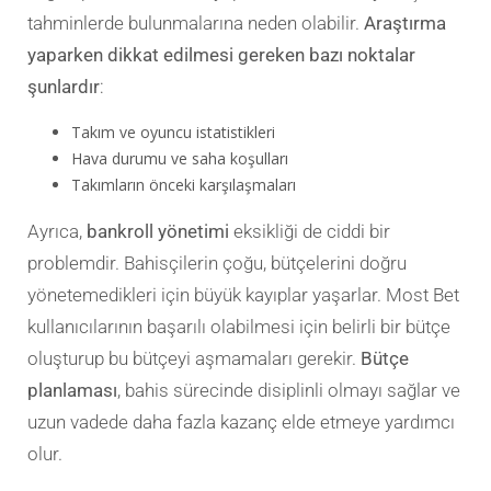
tahminlerde bulunmalarına neden olabilir.
Araştırma
yaparken dikkat edilmesi gereken bazı noktalar
şunlardır
:
Takım ve oyuncu istatistikleri
Hava durumu ve saha koşulları
Takımların önceki karşılaşmaları
Ayrıca,
bankroll yönetimi
eksikliği de ciddi bir
problemdir. Bahisçilerin çoğu, bütçelerini doğru
yönetemedikleri için büyük kayıplar yaşarlar. Most Bet
kullanıcılarının başarılı olabilmesi için belirli bir bütçe
oluşturup bu bütçeyi aşmamaları gerekir.
Bütçe
planlaması
, bahis sürecinde disiplinli olmayı sağlar ve
uzun vadede daha fazla kazanç elde etmeye yardımcı
olur.