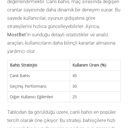
değerlendirmektir. Canlı bahis, maç sırasında değişen
oranlar sayesinde daha dinamik bir deneyim sunar. Bu
sayede kullanıcılar, oyunun gidişatına göre
stratejilerini hızlıca güncelleyebilirler. Ayrıca,
MostBet
‘in sunduğu detaylı istatistikler ve analiz
araçları, kullanıcıların daha bilinçli kararlar almasına
yardımcı olur.
Bahis Stratejisi
Kullanım Oranı (%)
Canlı Bahis
45
Geçmiş Performans
30
Diğer Kullanıcı Eğilimleri
25
Tablodan da görüldüğü üzere, canlı bahis en popüler
tercih olarak öne çıkıyor. Bu strateji, bahisçilere hızlı