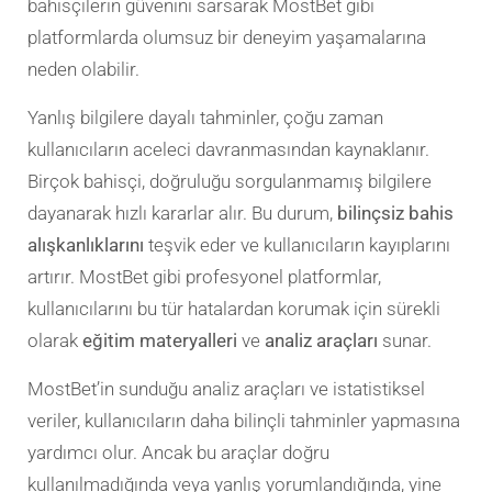
bahisçilerin güvenini sarsarak MostBet gibi
platformlarda olumsuz bir deneyim yaşamalarına
neden olabilir.
Yanlış bilgilere dayalı tahminler, çoğu zaman
kullanıcıların aceleci davranmasından kaynaklanır.
Birçok bahisçi, doğruluğu sorgulanmamış bilgilere
dayanarak hızlı kararlar alır. Bu durum,
bilinçsiz bahis
alışkanlıklarını
teşvik eder ve kullanıcıların kayıplarını
artırır. MostBet gibi profesyonel platformlar,
kullanıcılarını bu tür hatalardan korumak için sürekli
olarak
eğitim materyalleri
ve
analiz araçları
sunar.
MostBet’in sunduğu analiz araçları ve istatistiksel
veriler, kullanıcıların daha bilinçli tahminler yapmasına
yardımcı olur. Ancak bu araçlar doğru
kullanılmadığında veya yanlış yorumlandığında, yine