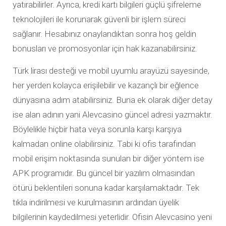
yatırabilirler. Ayrıca, kredi kartı bilgileri güçlü şifreleme
teknolojileri ile korunarak güvenli bir işlem süreci
sağlanır. Hesabınız onaylandıktan sonra hoş geldin
bonusları ve promosyonlar için hak kazanabilirsiniz.
Türk lirası desteği ve mobil uyumlu arayüzü sayesinde,
her yerden kolayca erişilebilir ve kazançlı bir eğlence
dünyasına adım atabilirsiniz. Buna ek olarak diğer detay
ise alan adının yani Alevcasino güncel adresi yazmaktır.
Böylelikle hiçbir hata veya sorunla karşı karşıya
kalmadan online olabilirsiniz. Tabi ki ofis tarafından
mobil erişim noktasında sunulan bir diğer yöntem ise
APK programıdır. Bu güncel bir yazılım olmasından
ötürü beklentileri sonuna kadar karşılamaktadır. Tek
tıkla indirilmesi ve kurulmasının ardından üyelik
bilgilerinin kaydedilmesi yeterlidir. Ofisin Alevcasino yeni