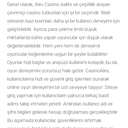
Genel olarak, Alev Casino, kalite ve çeşitlilik arayan
çevrimiçi casino tutkunları için iyi bir seçimdir. Web
sitesinin bazı kısımları, daha iyi bir kullanıcı deneyimi için
geliştirilebilir. Ayrıca, para çekme limiti büyük
miktarlarda bahis yapan oyuncular için düşük olarak
değerlendirilebilir. Hem yeni hem de deneyimli
oyuncular beğenilerine uygun bir şeyler bulabilirler.
Oyunlar hızlı başlar ve arayüzü kullanımı kolaydır, bu da
oyun deneyimini sorunsuz hale getirir. CasinoAlev,
kullanıcılarına hızlı ve güvenli giriş işlemleri sunarak
online oyun deneyimini bir üst seviyeye taşıyor. Siteye
giriş yapmak için kullanıcıların yalnızca birkaç basit
adımı takip etmeleri yeterli. Ardından, kullanıcı adı ve
şifre bilgileri girilerek hesap doğrulaması gerçekleştirilir.
Bu aşamada kullanıcılar, güvenliklerini artırmak