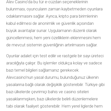
Alev Casino’da bu tür e-cüzdan seçeneklerinin
bulunması, oyuncuların zaman kaybetmeden oyunlara
odaklanmasını sağlar. Ayrıca, kripto para birimlerinin
kabul edilmesi de anonimlik ve güvenlik açısından
büyük avantajlar sunar. Uygulamanın düzenli olarak
güncellenmesi, hem yeni özelliklerin eklenmesini hem
de mevcut sistemin güvenliğinin artırılmasını sağlar.
Oyunlar adalet için test edilir ve rastgele bir sayı üreteci
aracılığıyla çalışır. Bu işlemler oldukça kolay ve sadece
bazı temel bilgileri sağlamanız gerekecek.
Alevcasino’nun yasal durumu, bulunduğunuz ülkenin
yasalarına bağlı olarak değişiklik gösterebilir. Türkiye gibi
bazı ülkelerde çevrimiçi bahis ve casino siteleri
yasaklanmışken, bazı ülkelerde belirli düzenlemelere
tabi olarak faaliyet gösterebilir. Hem yerel liglerde hem