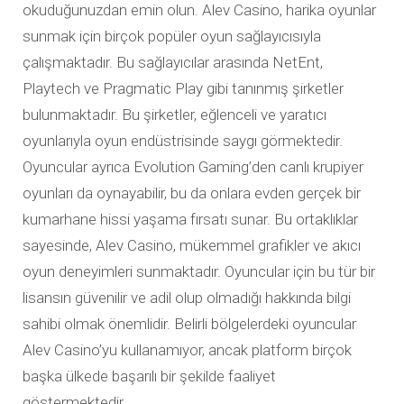
okuduğunuzdan emin olun. Alev Casino, harika oyunlar
sunmak için birçok popüler oyun sağlayıcısıyla
çalışmaktadır. Bu sağlayıcılar arasında NetEnt,
Playtech ve Pragmatic Play gibi tanınmış şirketler
bulunmaktadır. Bu şirketler, eğlenceli ve yaratıcı
oyunlarıyla oyun endüstrisinde saygı görmektedir.
Oyuncular ayrıca Evolution Gaming’den canlı krupiyer
oyunları da oynayabilir, bu da onlara evden gerçek bir
kumarhane hissi yaşama fırsatı sunar. Bu ortaklıklar
sayesinde, Alev Casino, mükemmel grafikler ve akıcı
oyun deneyimleri sunmaktadır. Oyuncular için bu tür bir
lisansın güvenilir ve adil olup olmadığı hakkında bilgi
sahibi olmak önemlidir. Belirli bölgelerdeki oyuncular
Alev Casino’yu kullanamıyor, ancak platform birçok
başka ülkede başarılı bir şekilde faaliyet
göstermektedir.