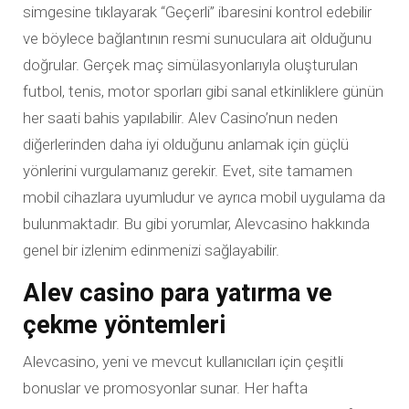
simgesine tıklayarak “Geçerli” ibaresini kontrol edebilir
ve böylece bağlantının resmi sunuculara ait olduğunu
doğrular. Gerçek maç simülasyonlarıyla oluşturulan
futbol, tenis, motor sporları gibi sanal etkinliklere günün
her saati bahis yapılabilir. Alev Casino’nun neden
diğerlerinden daha iyi olduğunu anlamak için güçlü
yönlerini vurgulamanız gerekir. Evet, site tamamen
mobil cihazlara uyumludur ve ayrıca mobil uygulama da
bulunmaktadır. Bu gibi yorumlar, Alevcasino hakkında
genel bir izlenim edinmenizi sağlayabilir.
Alev casino para yatırma ve
çekme yöntemleri
Alevcasino, yeni ve mevcut kullanıcıları için çeşitli
bonuslar ve promosyonlar sunar. Her hafta