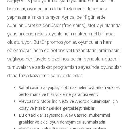
sağlıyor. İlk para yatırma işlemiyle birlikte sunulan bu
bonuslar, oyuncuların daha fazla oyun denemesi
yapmasına imkan tanıyor. Ayrıca, belirli günlerde
sunulan ücretsiz dönüşler (free spins), slot oyunlarında
şansını denemek isteyenler için mükemmel bir fırsat
oluşturuyor. Bu tür promosyonlar, oyuncuların hem
eğlenmesini hem de potansiyel kazançlarını artırmasını
sağlıyor. Yeni üyelere özel hoş geldin bonusları, düzenli
turnuvalar ve sadakat programları sayesinde oyuncular
daha fazla kazanma şansı elde eder.
Sanal casino altyapısı, slot makineleri oynarken yüksek
performans ve hızlı yükleme garantisi verir.
AlevCasino Mobil İndir, iOS ve Android kullanıcıları için
kolay ve hızlı bir şekilde gerçekleştirilebilir.
Bu ortaklıklar sayesinde, Alev Casino, mükemmel
grafikler ve akıcı oyun deneyimleri sunmaktadır.
AlevCasino, çok dilli destek sunarak oyunculara