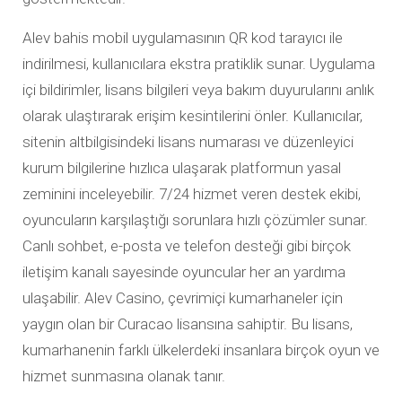
Alev bahis mobil uygulamasının QR kod tarayıcı ile
indirilmesi, kullanıcılara ekstra pratiklik sunar. Uygulama
içi bildirimler, lisans bilgileri veya bakım duyurularını anlık
olarak ulaştırarak erişim kesintilerini önler. Kullanıcılar,
sitenin altbilgisindeki lisans numarası ve düzenleyici
kurum bilgilerine hızlıca ulaşarak platformun yasal
zeminini inceleyebilir. 7/24 hizmet veren destek ekibi,
oyuncuların karşılaştığı sorunlara hızlı çözümler sunar.
Canlı sohbet, e-posta ve telefon desteği gibi birçok
iletişim kanalı sayesinde oyuncular her an yardıma
ulaşabilir. Alev Casino, çevrimiçi kumarhaneler için
yaygın olan bir Curacao lisansına sahiptir. Bu lisans,
kumarhanenin farklı ülkelerdeki insanlara birçok oyun ve
hizmet sunmasına olanak tanır.