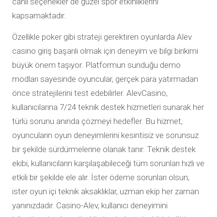
canlı seçenekler de güzel spor etkinliklerini
kapsamaktadır.
Özellikle poker gibi strateji gerektiren oyunlarda Alev
casino giriş başarılı olmak için deneyim ve bilgi birikimi
büyük önem taşıyor. Platformun sunduğu demo
modları sayesinde oyuncular, gerçek para yatırmadan
önce stratejilerini test edebilirler. AlevCasino,
kullanıcılarına 7/24 teknik destek hizmetleri sunarak her
türlü sorunu anında çözmeyi hedefler. Bu hizmet,
oyuncuların oyun deneyimlerini kesintisiz ve sorunsuz
bir şekilde sürdürmelerine olanak tanır. Teknik destek
ekibi, kullanıcıların karşılaşabileceği tüm sorunları hızlı ve
etkili bir şekilde ele alır. İster ödeme sorunları olsun,
ister oyun içi teknik aksaklıklar, uzman ekip her zaman
yanınızdadır. Casino-Alev, kullanıcı deneyimini