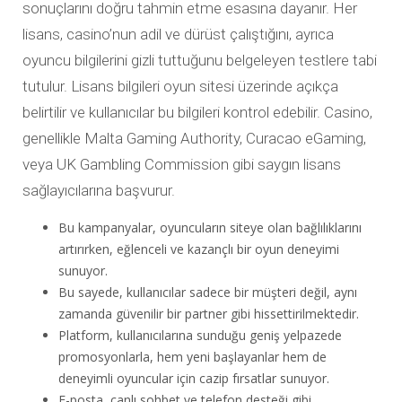
sonuçlarını doğru tahmin etme esasına dayanır. Her
lisans, casino’nun adil ve dürüst çalıştığını, ayrıca
oyuncu bilgilerini gizli tuttuğunu belgeleyen testlere tabi
tutulur. Lisans bilgileri oyun sitesi üzerinde açıkça
belirtilir ve kullanıcılar bu bilgileri kontrol edebilir. Casino,
genellikle Malta Gaming Authority, Curacao eGaming,
veya UK Gambling Commission gibi saygın lisans
sağlayıcılarına başvurur.
Bu kampanyalar, oyuncuların siteye olan bağlılıklarını
artırırken, eğlenceli ve kazançlı bir oyun deneyimi
sunuyor.
Bu sayede, kullanıcılar sadece bir müşteri değil, aynı
zamanda güvenilir bir partner gibi hissettirilmektedir.
Platform, kullanıcılarına sunduğu geniş yelpazede
promosyonlarla, hem yeni başlayanlar hem de
deneyimli oyuncular için cazip fırsatlar sunuyor.
E-posta, canlı sohbet ve telefon desteği gibi