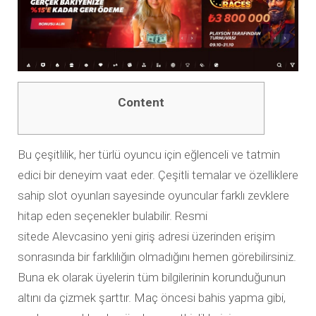
Content
Bu çeşitlilik, her türlü oyuncu için eğlenceli ve tatmin
edici bir deneyim vaat eder. Çeşitli temalar ve özelliklere
sahip slot oyunları sayesinde oyuncular farklı zevklere
hitap eden seçenekler bulabilir. Resmi
sitede Alevcasino yeni giriş adresi üzerinden erişim
sonrasında bir farklılığın olmadığını hemen görebilirsiniz.
Buna ek olarak üyelerin tüm bilgilerinin korunduğunun
altını da çizmek şarttır. Maç öncesi bahis yapma gibi,