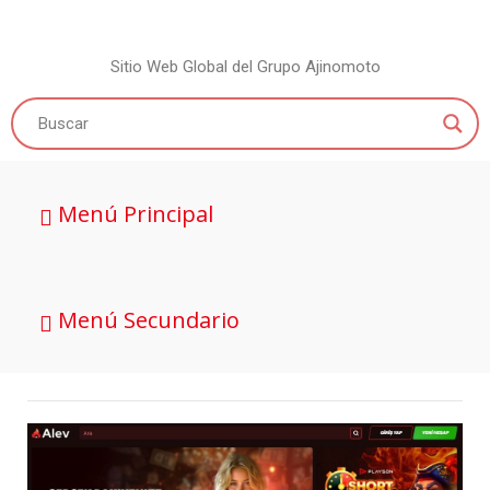
Sitio Web Global del Grupo Ajinomoto
Menú Principal
Menú Secundario