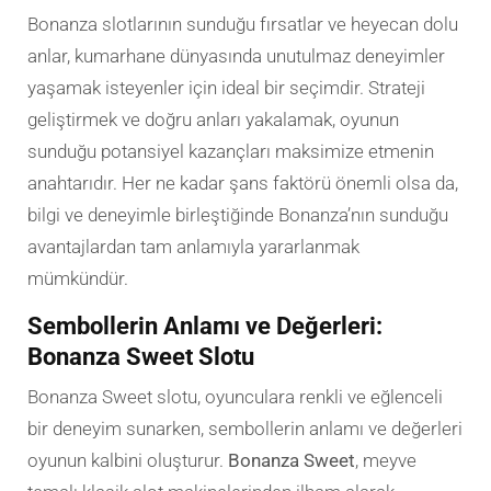
Bonanza slotlarının sunduğu fırsatlar ve heyecan dolu
anlar, kumarhane dünyasında unutulmaz deneyimler
yaşamak isteyenler için ideal bir seçimdir. Strateji
geliştirmek ve doğru anları yakalamak, oyunun
sunduğu potansiyel kazançları maksimize etmenin
anahtarıdır. Her ne kadar şans faktörü önemli olsa da,
bilgi ve deneyimle birleştiğinde Bonanza’nın sunduğu
avantajlardan tam anlamıyla yararlanmak
mümkündür.
Sembollerin Anlamı ve Değerleri:
Bonanza Sweet Slotu
Bonanza Sweet slotu, oyunculara renkli ve eğlenceli
bir deneyim sunarken, sembollerin anlamı ve değerleri
oyunun kalbini oluşturur.
Bonanza Sweet
, meyve