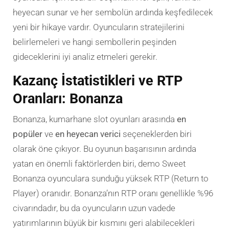
heyecan sunar ve her sembolün ardında keşfedilecek
yeni bir hikaye vardır. Oyuncuların stratejilerini
belirlemeleri ve hangi sembollerin peşinden
gideceklerini iyi analiz etmeleri gerekir.
Kazanç İstatistikleri ve RTP
Oranları: Bonanza
Bonanza, kumarhane slot oyunları arasında
en
popüler
ve
en heyecan verici
seçeneklerden biri
olarak öne çıkıyor. Bu oyunun başarısının ardında
yatan en önemli faktörlerden biri,
demo Sweet
Bonanza
oyunculara sunduğu yüksek RTP (Return to
Player) oranıdır. Bonanza’nın RTP oranı genellikle %96
civarındadır, bu da oyuncuların uzun vadede
yatırımlarının büyük bir kısmını geri alabilecekleri