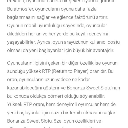
efektleri, oyuncuları adeta bir şeker diyarına götürür.
Bu atmosfer, oyuncuların oyuna daha fazla
bağlanmasını sağlar ve eğlence faktörünü artırır.
Oyunun mobil uyumluluğu sayesinde, oyuncular
diledikleri her an ve her yerde bu keyifli deneyimi
yaşayabilirler. Ayrıca, oyun arayüzünün kullanıcı dostu
olması da yeni başlayanlar için büyük bir avantajdır.
Oyuncuların ilgisini çeken bir diğer özellik ise oyunun
sunduğu yüksek RTP (Return to Player) oranıdır. Bu
oran, oyuncuların uzun vadede ne kadar
kazanabileceğini gösterir ve Bonanza Sweet Slotu’nun
bu konuda oldukça cömert olduğu söylenebilir.
Yüksek RTP oranı, hem deneyimli oyuncular hem de
yeni başlayanlar için cazip bir tercih olmasını sağlar.
Bonanza Sweet Slotu, özel oyun özellikleri ve