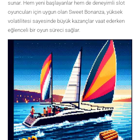
sunar. Hem yeni başlayanlar hem de deneyimli slot
oyuncuları için uygun olan Sweet Bonanza, yüksek
volatilitesi sayesinde büyük kazançlar vaat ederken
eğlenceli bir oyun süreci sağlar.