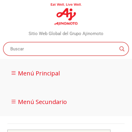
Sitio Web Global del Grupo Ajinomoto
Menú Principal
Menú Secundario