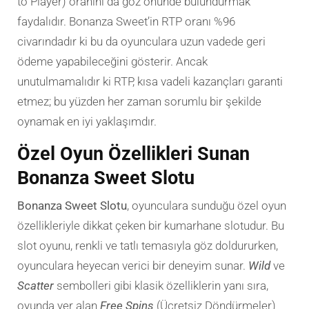
to Player) oranını da göz önünde bulundurmak
faydalıdır. Bonanza Sweet’in RTP oranı %96
civarındadır ki bu da oyunculara uzun vadede geri
ödeme yapabileceğini gösterir. Ancak
unutulmamalıdır ki RTP, kısa vadeli kazançları garanti
etmez; bu yüzden her zaman sorumlu bir şekilde
oynamak en iyi yaklaşımdır.
Özel Oyun Özellikleri Sunan
Bonanza Sweet Slotu
Bonanza Sweet Slotu
, oyunculara sunduğu özel oyun
özellikleriyle dikkat çeken bir kumarhane slotudur. Bu
slot oyunu, renkli ve tatlı temasıyla göz doldururken,
oyunculara heyecan verici bir deneyim sunar.
Wild
ve
Scatter
sembolleri gibi klasik özelliklerin yanı sıra,
oyunda yer alan
Free Spins
(Ücretsiz Döndürmeler)