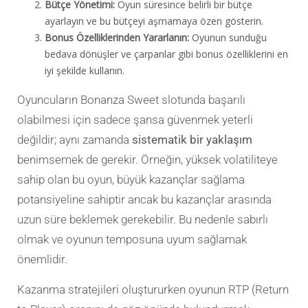
Bütçe Yönetimi:
Oyun süresince belirli bir bütçe
ayarlayın ve bu bütçeyi aşmamaya özen gösterin.
Bonus Özelliklerinden Yararlanın:
Oyunun sunduğu
bedava dönüşler ve çarpanlar gibi bonus özelliklerini en
iyi şekilde kullanın.
Oyuncuların Bonanza Sweet slotunda başarılı
olabilmesi için sadece şansa güvenmek yeterli
değildir; aynı zamanda
sistematik bir yaklaşım
benimsemek de gerekir. Örneğin, yüksek volatiliteye
sahip olan bu oyun, büyük kazançlar sağlama
potansiyeline sahiptir ancak bu kazançlar arasında
uzun süre beklemek gerekebilir. Bu nedenle sabırlı
olmak ve oyunun temposuna uyum sağlamak
önemlidir.
Kazanma stratejileri oluştururken oyunun RTP (Return