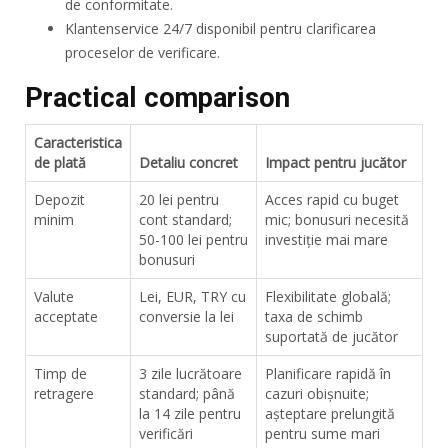
de conformitate.
Klantenservice 24/7 disponibil pentru clarificarea
proceselor de verificare.
Practical comparison
Caracteristica
de plată
Detaliu concret
Impact pentru jucător
Depozit
20 lei pentru
Acces rapid cu buget
minim
cont standard;
mic; bonusuri necesită
50-100 lei pentru
investiție mai mare
bonusuri
Valute
Lei, EUR, TRY cu
Flexibilitate globală;
acceptate
conversie la lei
taxa de schimb
suportată de jucător
Timp de
3 zile lucrătoare
Planificare rapidă în
retragere
standard; până
cazuri obișnuite;
la 14 zile pentru
așteptare prelungită
verificări
pentru sume mari