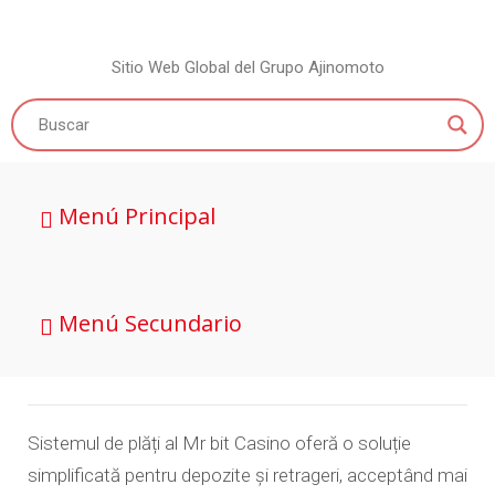
Sitio Web Global del Grupo Ajinomoto
Menú Principal
Menú Secundario
Sistemul de plăți al Mr bit Casino oferă o soluție
simplificată pentru depozite și retrageri, acceptând mai