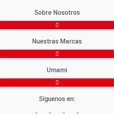
Sobre Nosotros
Nuestras Marcas
Umami
Síguenos en: