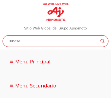
Sitio Web Global del Grupo Ajinomoto
Menú Principal
Menú Secundario