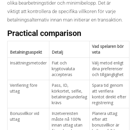
olika bearbetningstider och minimibelopp. Det är
viktigt att kontrollera de specifika villkoren för varje
betalningsalternativ innan man initierar en transaktion.
Practical comparison
Vad spelaren bör
Betalningsaspekt
Detalj
veta
Insättningsmetoder
Fiat och
Välj metod enligt
kryptovaluta
dina preferenser
accepteras
och tillgänglighet
Verifiering före
Pass, ID,
Spara tid genom
uttag
körkortet, selfie,
att verifiera
betalningsunderlag
kontot direkt efter
krävs
registrering
Bonusvillkor vid
Inzetvereisten
Planera uttag
uttag
måste nå 100%
efter att
innan uttag utan
bonusvillkor är